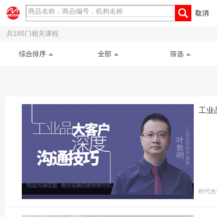
取消
商城首页
在线课程
共
185
门相关课程
综合排序
全部
筛选
工业
时代光