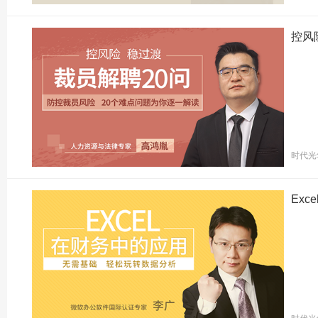
控风
时代光
Ex