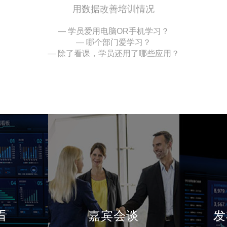
用数据改善培训情况
— 学员爱用电脑OR手机学习？
— 哪个部门爱学习？
— 除了看课，学员还用了哪些应用？
看
嘉宾会谈
发