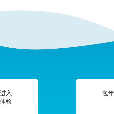
进入
包
体验