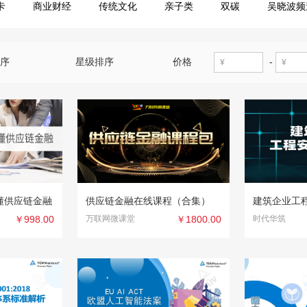
卡
商业财经
传统文化
亲子类
双碳
吴晓波频
排序
星级排序
价格
-
懂供应链金融
供应链金融在线课程（合集）
建筑企业工
￥998.00
万联网微课堂
￥1800.00
时代华筑