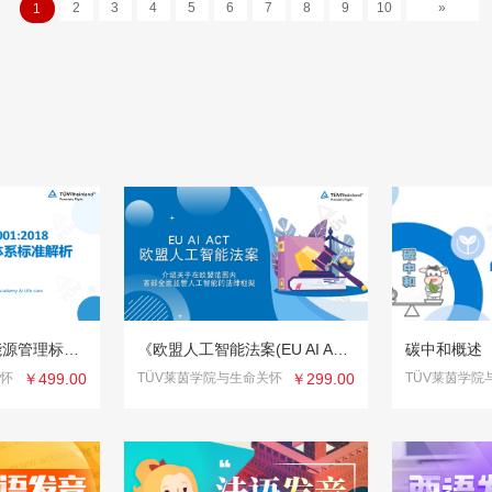
2
3
4
5
6
7
8
9
10
»
1
ISO 50001:2018 能源管理标准解析
《欧盟人工智能法案(EU AI Act)》深度解读与合规实践
碳中和概述
关怀
￥499.00
TÜV莱茵学院与生命关怀
￥299.00
TÜV莱茵学院