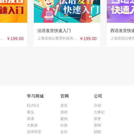
法语发音快速入门
西语发音快
上海语创云教育科技有限公司
￥199.00
上海语创云教育科技有限公司
￥199.00
学习商城
官网
公司
ELP5.0
首页
介绍
看见
课程
大事记
简课
案例
荣誉
大数据
社群
新闻
光华学堂
合作
招聘