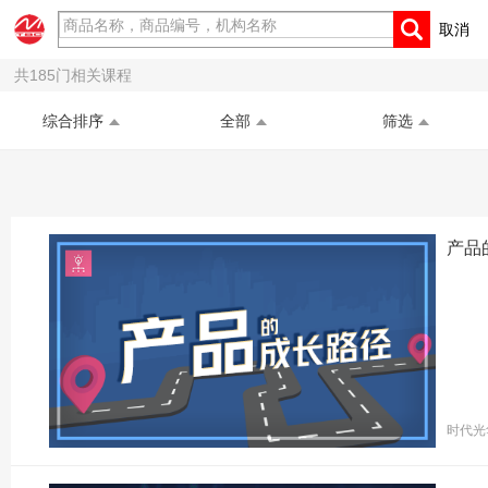
取消
商城首页
在线课程
共
185
门相关课程
综合排序
全部
筛选
产品
时代光